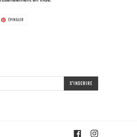
artisanalement en Inde.
ETER
ÉPINGLER
ÉPINGLER
SUR
TTER
PINTEREST
S'INSCRIRE
Facebook
Instagram