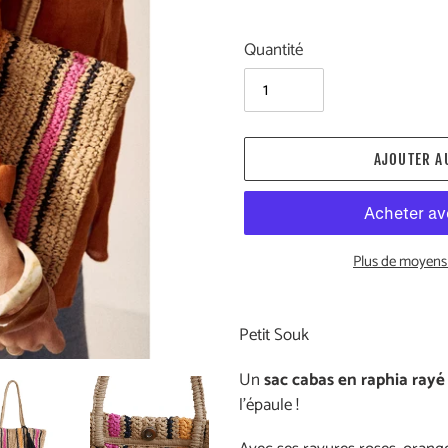
Quantité
AJOUTER A
Plus de moyens
Ajout
d'un
Petit Souk
produit
à
Un
sac cabas en raphia rayé
votre
l’épaule !
panier