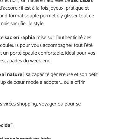
s et noir, sa matière naturelle, ce
sac cabas
accord : il est à la fois joyeux, pratique et
nd format souple permet d’y glisser tout ce
is sacrifier le style.
ce
sac en raphia
mise sur l’authenticité des
s couleurs pour vous accompagner tout l’été.
 un porté épaule confortable, idéal pour vos
u escapades du week-end.
val naturel
, sa capacité généreuse et son petit
oup de cœur mode à adopter… ou à offrir
es virées shopping, voyager ou pour se
ocida"
.