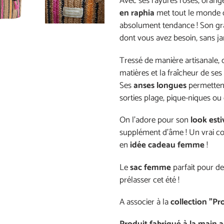
Avec ses
rayures roses, orange
en raphia
met tout le monde d’
absolument tendance ! Son gra
dont vous avez besoin, sans jama
Tressé de manière artisanale, 
matières et la fraîcheur de se
Ses
anses longues
permettent
sorties plage, pique-niques o
On l’adore pour son
look esti
supplément d’âme ! Un vrai c
en
idée cadeau femme
!
Le
sac femme
parfait pour d
prélasser cet été !
A associer à la
collection "Pr