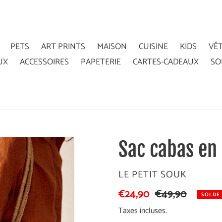
PETS
ART PRINTS
MAISON
CUISINE
KIDS
VÊ
UX
ACCESSOIRES
PAPETERIE
CARTES-CADEAUX
SO
Sac cabas en
DISTRIBUTEUR
LE PETIT SOUK
Prix
€24,90
Prix
€49,90
SOLDE
réduit
normal
Taxes incluses.