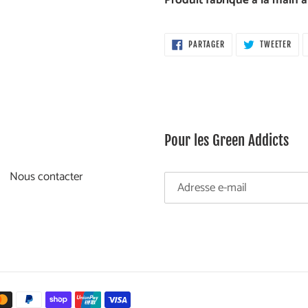
Produit fabriqué à la main 
PARTAGER
TWE
PARTAGER
TWEETER
SUR
SUR
FACEBOOK
TWI
Pour les Green Addicts
Nous contacter