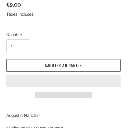
Prix
€9,00
normal
Taxes incluses.
Quantité
AJOUTER AU PANIER
Ajout
d'un
Augustin Marichal
produit
à