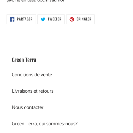
pivoine en tissu 60cm saumon
votre
panier
PARTAGER
TWEETER
ÉPINGLER
PARTAGER
TWEETER
ÉPINGLER
SUR
SUR
SUR
FACEBOOK
TWITTER
PINTEREST
Green Terra
Conditions de vente
Livraisons et retours
Nous contacter
Green Terra, qui sommes-nous?