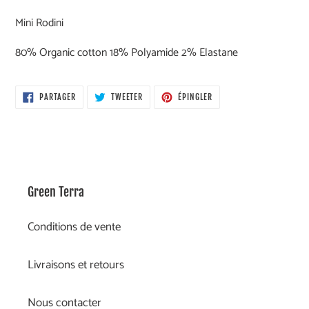
Ajout
d'un
Mini Rodini
produit
à
80% Organic cotton 18% Polyamide 2% Elastane
votre
panier
PARTAGER
TWEETER
ÉPINGLER
PARTAGER
TWEETER
ÉPINGLER
SUR
SUR
SUR
FACEBOOK
TWITTER
PINTEREST
Green Terra
Conditions de vente
Livraisons et retours
Nous contacter