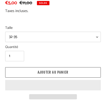
Prix
€5,00
Prix
€11,00
SOLDE
réduit
normal
Taxes incluses.
Taille
Quantité
AJOUTER AU PANIER